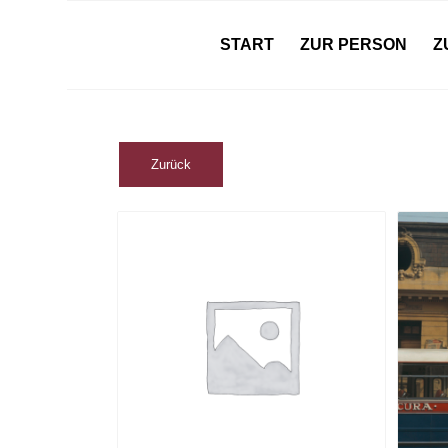
START
ZUR PERSON
Z