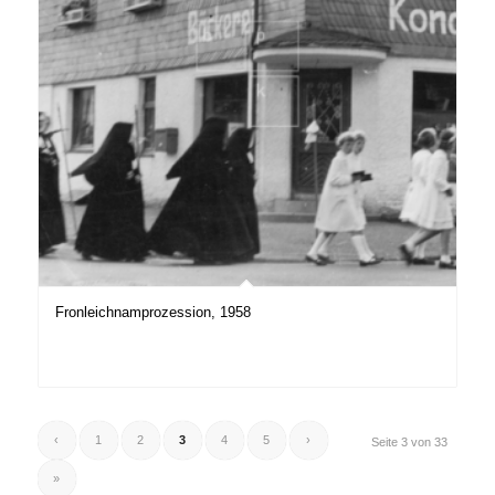
Fronleichnamprozession, 1958
‹
1
2
3
4
5
›
Seite 3 von 33
»