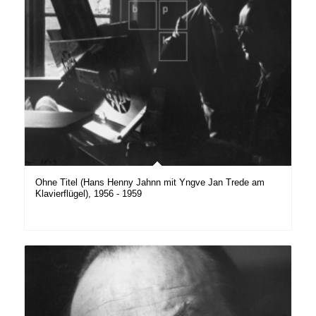
Ohne Titel (Hans Henny Jahnn mit Yngve Jan Trede am
Klavierflügel), 1956 - 1959