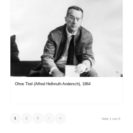
Ohne Titel (Alfred Hellmuth Andersch), 1964
1
2
3
›
»
Seite 1 von 9