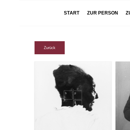
START
ZUR PERSON
Z