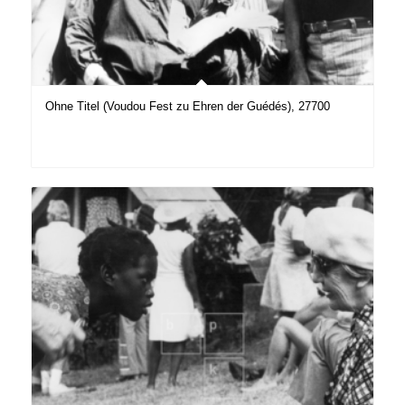
Ohne Titel (Voudou Fest zu Ehren der Guédés), 27700