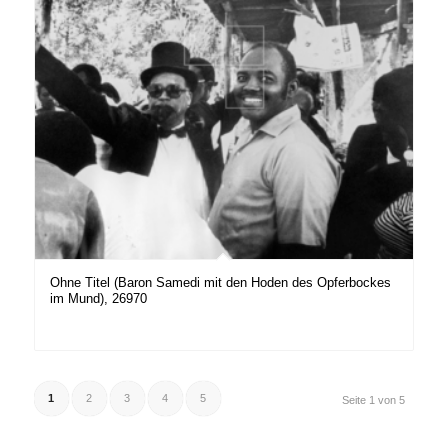
Ohne Titel (Baron Samedi mit den Hoden des Opferbockes
im Mund), 26970
1
2
3
4
5
Seite 1 von 5