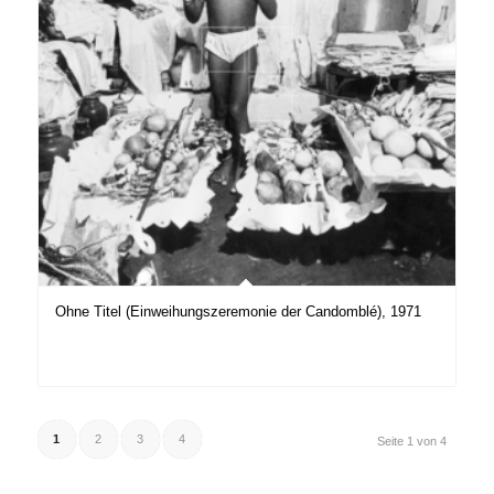
Ohne Titel (Einweihungszeremonie der Candomblé), 1971
1
2
3
4
Seite 1 von 4