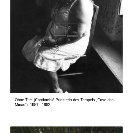
Ohne Titel (Candomblé-Priesterin des Tempels „Casa das
Minas“), 1981 - 1982