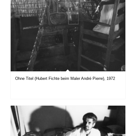
Ohne Titel (Hubert Fichte beim Maler André Pierre), 1972