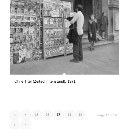
Ohne Titel (Zeitschriftenstand), 1971
«
‹
15
16
17
18
19
Page 17 of 19
›
»