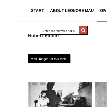
START
ABOUT LEONORE MAU
ŒV
Hubert Fichte
All images for this topic