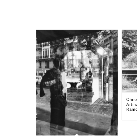
Ohne 
Artm
Ramo