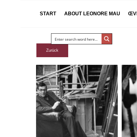
START
ABOUT LEONORE MAU
ŒV