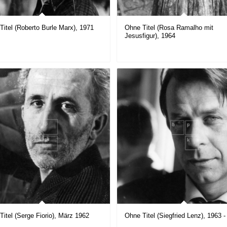
Titel (Roberto Burle Marx), 1971
Ohne Titel (Rosa Ramalho mit
Jesusfigur), 1964
Titel (Serge Fiorio), März 1962
Ohne Titel (Siegfried Lenz), 1963 -