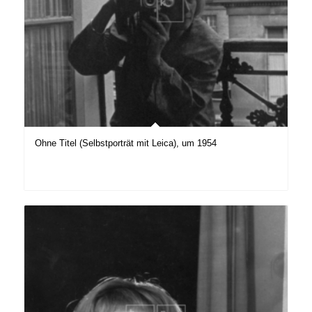
Ohne Titel (Selbstporträt mit Leica), um 1954