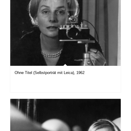
Ohne Titel (Selbstporträt mit Leica), 1962