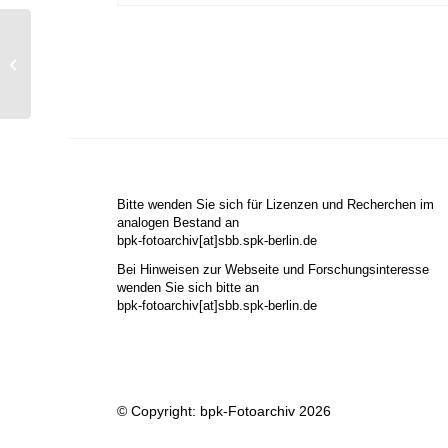
Ohne Titel (Leonore
Mau)
Bitte wenden Sie sich für Lizenzen und Recherchen im
analogen Bestand an
bpk-fotoarchiv[at]sbb.spk-berlin.de
Bei Hinweisen zur Webseite und Forschungsinteresse
wenden Sie sich bitte an
bpk-fotoarchiv[at]sbb.spk-berlin.de
© Copyright: bpk-Fotoarchiv 2026