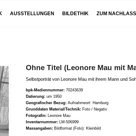
K
AUSSTELLUNGEN
BILDETHIK
ZUM NACHLAS
Ohne Titel (Leonore Mau mit M
Selbstporträt von Leonore Mau mit ihrem Mann und S
bpk-Mediennummer:
70243639
Datierung:
um 1950
Geografischer Bezug:
Aufnahmeort: Hamburg
Grunddaten Material/Technik:
Foto / Negativ
Fotografin:
Leonore Mau
Inventarnummer:
LM-506999
Massangaben:
Bildformat (Foto): Kleinbild