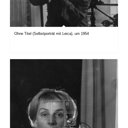
Ohne Titel (Selbstporträt mit Leica), um 1954