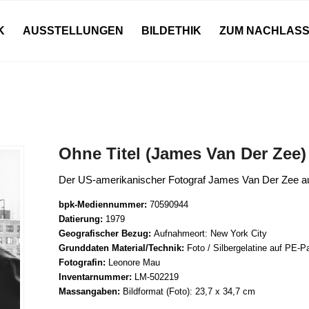
K
AUSSTELLUNGEN
BILDETHIK
ZUM NACHLAS
Ohne Titel (James Van Der Zee)
Der US-amerikanischer Fotograf James Van Der Zee au
bpk-Mediennummer:
70590944
Datierung:
1979
Geografischer Bezug:
Aufnahmeort: New York City
Grunddaten Material/Technik:
Foto / Silbergelatine auf PE-P
Fotografin:
Leonore Mau
Inventarnummer:
LM-502219
Massangaben:
Bildformat (Foto): 23,7 x 34,7 cm