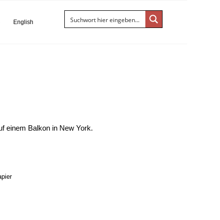
S
English
f einem Balkon in New York.
apier