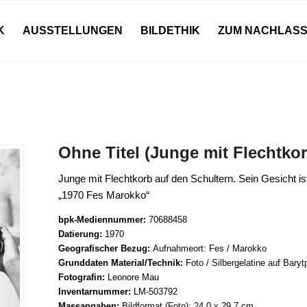
K
AUSSTELLUNGEN
BILDETHIK
ZUM NACHLAS
Ohne Titel (Junge mit Flechtkor
Junge mit Flechtkorb auf den Schultern. Sein Gesicht is
„1970 Fes Marokko“
bpk-Mediennummer:
70688458
Datierung:
1970
Geografischer Bezug:
Aufnahmeort: Fes / Marokko
Grunddaten Material/Technik:
Foto / Silbergelatine auf Baryt
Fotografin:
Leonore Mau
Inventarnummer:
LM-503792
Massangaben:
Bildformat (Foto): 24,0 x 29,7 cm