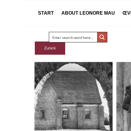
START
ABOUT LEONORE MAU
ŒV