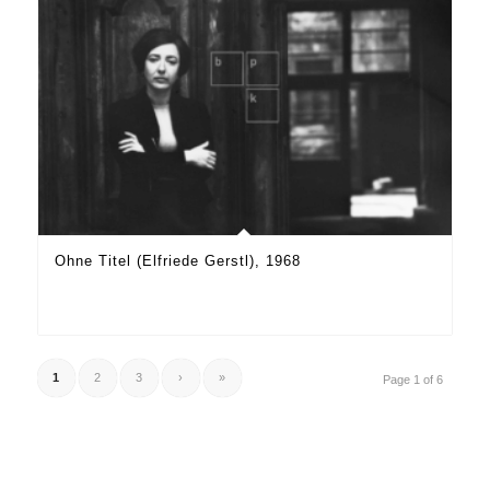
Ohne Titel (Elfriede Gerstl), 1968
1
2
3
›
»
Page 1 of 6