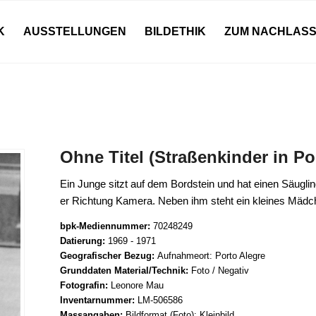
K
AUSSTELLUNGEN
BILDETHIK
ZUM NACHLAS
Ohne Titel (Straßenkinder in Po
Ein Junge sitzt auf dem Bordstein und hat einen Säugli
er Richtung Kamera. Neben ihm steht ein kleines Mädc
bpk-Mediennummer:
70248249
Datierung:
1969 - 1971
Geografischer Bezug:
Aufnahmeort: Porto Alegre
Grunddaten Material/Technik:
Foto / Negativ
Fotografin:
Leonore Mau
Inventarnummer:
LM-506586
Massangaben:
Bildformat (Foto): Kleinbild